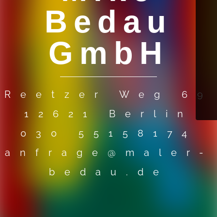
Bedau
GmbH
Reetzer Weg 69
12621 Berlin
030 55158174
anfrage@maler-
bedau.de